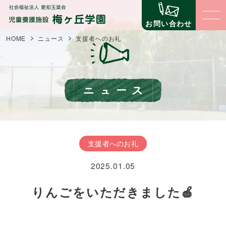
お問い合わせ
HOME
ニュース
支援者へのお礼
梅ヶ丘学園について
梅ヶ丘学園の理念
子どもたちの生活と環境
梅ヶ丘学園の概要
子どものための環境
立地について
職員の仕事
支援者へのお礼
子どものための仕組みづくり
事業内容
2025.01.05
コミュニティ（地域交流・公益事業）
支援について
苦情に対する取組
自立への壁
りんごをいただきました🍎
第三者評価
寄付金の場合
ニュース
イベント
寄贈物品の場合