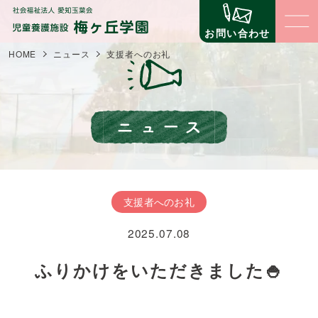
お問い合わせ
HOME
ニュース
支援者へのお礼
梅ヶ丘学園について
梅ヶ丘学園の理念
子どもたちの生活と環境
梅ヶ丘学園の概要
子どものための環境
立地について
職員の仕事
支援者へのお礼
子どものための仕組みづくり
事業内容
2025.07.08
コミュニティ（地域交流・公益事業）
支援について
苦情に対する取組
自立への壁
ふりかけをいただきました🍚
第三者評価
寄付金の場合
ニュース
イベント
寄贈物品の場合