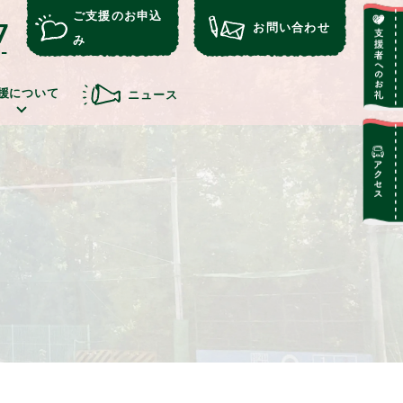
ご支援のお申込
7
お問い合わせ
み
援について
ニュース
評
イベン
アフターケ
込み
ト
ア