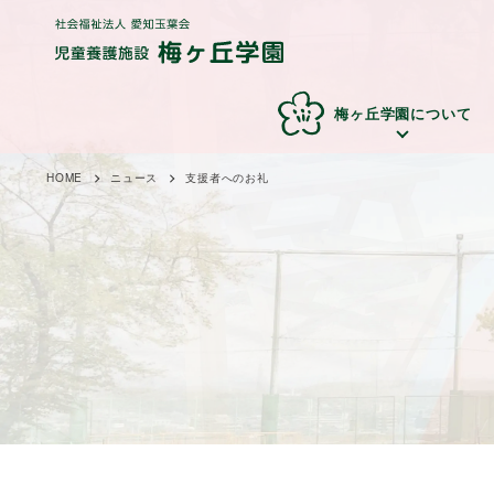
梅ヶ丘学園について
HOME
ニュース
支援者へのお礼
梅ヶ丘学園の理
子どものための環
梅ヶ丘
子ど
念
境
要
り