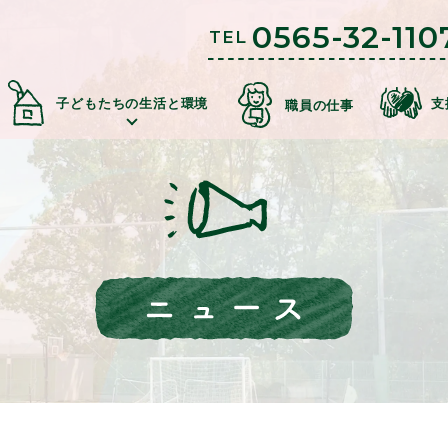
0565-32-110
TEL
子どもたちの生活と環境
支
職員の仕事
学園の概
ものための仕組みづく
立地につい
コミュニティ（地域交流・公益事
事業内
苦情に対する取
自立への
第三者
寄付金の場合
寄贈物品の場合
ボランティアの場合
支援のお申
て
業）
容
組
壁
価