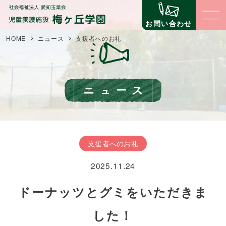
お問い合わせ
HOME
ニュース
支援者へのお礼
梅ヶ丘学園について
梅ヶ丘学園の理念
子どもたちの生活と環境
梅ヶ丘学園の概要
子どものための環境
立地について
職員の仕事
支援者へのお礼
子どものための仕組みづくり
事業内容
2025.11.24
コミュニティ（地域交流・公益事業）
支援について
苦情に対する取組
自立への壁
ドーナッツとグミをいただきま
第三者評価
寄付金の場合
ニュース
イベント
した！
寄贈物品の場合