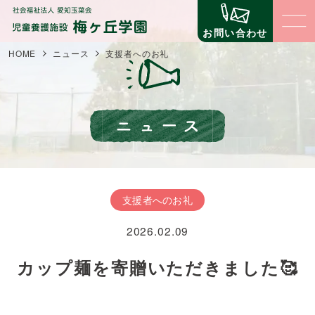
お問い合わせ
HOME
ニュース
支援者へのお礼
梅ヶ丘学園について
梅ヶ丘学園の理念
子どもたちの生活と環境
梅ヶ丘学園の概要
子どものための環境
立地について
職員の仕事
支援者へのお礼
子どものための仕組みづくり
事業内容
2026.02.09
コミュニティ（地域交流・公益事業）
支援について
苦情に対する取組
自立への壁
カップ麺を寄贈いただきました🥰
第三者評価
寄付金の場合
ニュース
イベント
寄贈物品の場合