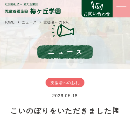
お問い合わせ
HOME
ニュース
支援者へのお礼
梅ヶ丘学園について
梅ヶ丘学園の理念
子どもたちの生活と環境
梅ヶ丘学園の概要
子どものための環境
立地について
職員の仕事
支援者へのお礼
子どものための仕組みづくり
事業内容
2026.05.18
コミュニティ（地域交流・公益事業）
支援について
苦情に対する取組
自立への壁
こいのぼりをいただきました🎏
第三者評価
寄付金の場合
ニュース
イベント
寄贈物品の場合