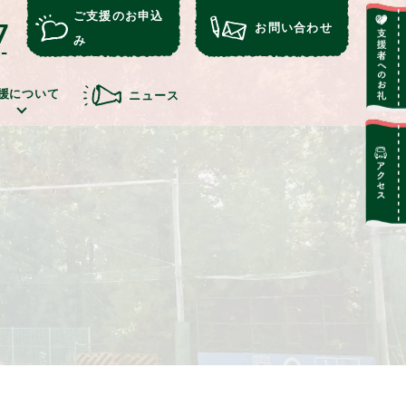
ご支援のお申込
7
お問い合わせ
み
援について
ニュース
評
イベン
アフターケ
込み
ト
ア