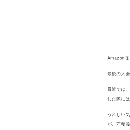
Amazo
最後の大
最近では
した際に
うれしい
が、守秘