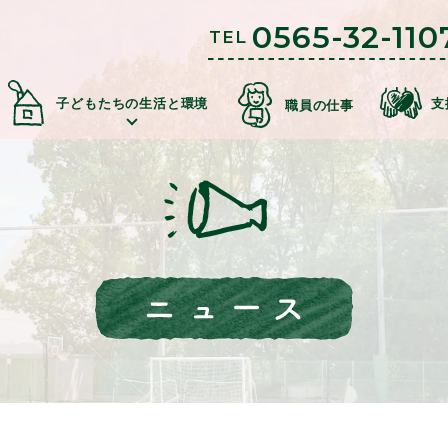
0565-32-110
TEL
子どもたちの生活と環境
支
職員の仕事
学園の概
ものための仕組みづく
立地につい
コミュニティ（地域交流・公益事
事業内
苦情に対する取
自立への
第三者
寄付金の場合
寄贈物品の場合
ボランティアの場合
支援のお申
て
業）
容
組
壁
価