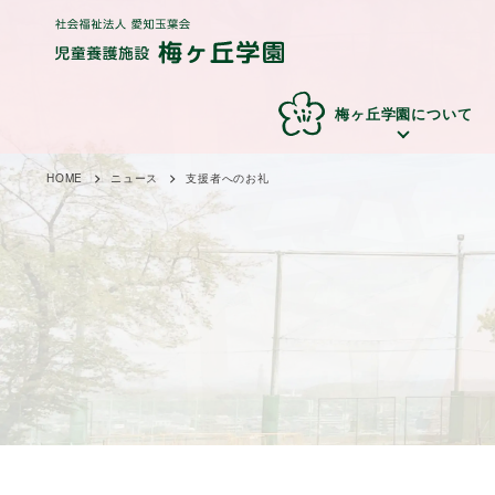
梅ヶ丘学園について
HOME
ニュース
支援者へのお礼
梅ヶ丘学園の理
子どものための環
梅ヶ丘
子ど
念
境
要
り