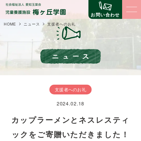
お問い合わせ
HOME
ニュース
支援者へのお礼
梅ヶ丘学園について
梅ヶ丘学園の理念
子どもたちの生活と環境
梅ヶ丘学園の概要
子どものための環境
立地について
職員の仕事
支援者へのお礼
子どものための仕組みづくり
事業内容
2024.02.18
コミュニティ（地域交流・公益事業）
支援について
苦情に対する取組
自立への壁
カップラーメンとネスレスティ
第三者評価
寄付金の場合
ニュース
イベント
ックをご寄贈いただきました！
寄贈物品の場合