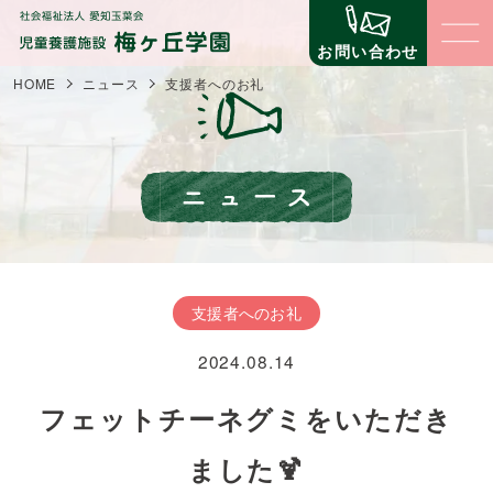
お問い合わせ
HOME
ニュース
支援者へのお礼
梅ヶ丘学園について
梅ヶ丘学園の理念
子どもたちの生活と環境
梅ヶ丘学園の概要
子どものための環境
立地について
職員の仕事
支援者へのお礼
子どものための仕組みづくり
事業内容
2024.08.14
コミュニティ（地域交流・公益事業）
支援について
苦情に対する取組
自立への壁
フェットチーネグミをいただき
第三者評価
寄付金の場合
ニュース
イベント
ました🍹
寄贈物品の場合